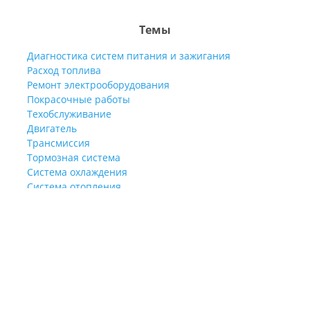
Темы
Диагностика систем питания и зажигания
Расход топлива
Ремонт электрооборудования
Покрасочные работы
Техобслуживание
Двигатель
Трансмиссия
Тормозная система
Система охлаждения
Система отопления
Ремонт стекол
Подвеска
г.Оренбург, ул.Монтажников 18/4 (рядом с
автосалоном "Оренбургсервис" и магазином 3
AUTO
)
|